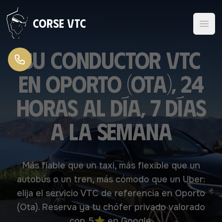
Ir al contenido
Corse VTC
Su conductor VTC
en Oporto (Ota), 24
horas al día, 7 días
a la semana
Más fiable que un taxi, más flexible que un
autobús o un tren, más cómodo que un Uber:
elija el servicio VTC de referencia en Oporto
(Ota). Reserva ya tu chófer privado valorado
con 5⭐ en Google.