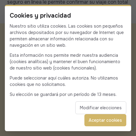
seguro en línea le permite confirmar su viaje con total
tranquilidad. La aplicación está disponible
Cookies y privacidad
gratuitamente en iOS y Android.
Nuestro sitio utiliza cookies. Las cookies son pequeños
archivos depositados por su navegador de Internet que
permiten almacenar información relacionada con su
navegación en un sitio web.
Permítanos llevarle y
Esta información nos permite medir nuestra audiencia
(cookies analíticas) y mantener el buen funcionamiento
traerle de Oporto (Ota) y
de nuestro sitio web (cookies funcionales).
Puede seleccionar aquí cuáles autoriza. No utilizamos
sus alrededores
cookies que no solicitamos.
Su elección se guardará por un período de 13 meses.
Solicitar presupuesto
Llámanos al
→
Modificar elecciones
Aceptar cookies