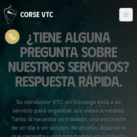
Ir al contenido
Corse VTC
¿Tiene alguna
pregunta sobre
nuestros servicios?
Respuesta rápida.
Su conductor VTC en Córcega está a su
servicio para organizar sus viajes a medida.
Tanto si necesita un traslado, una excursión
de un día o un servicio de chófer, díganos lo
que necesita y nos pondremos en contacto