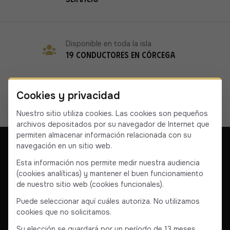
Disponible en toda la isla
19 conductores en Córcega
Cookies y privacidad
Nuestro sitio utiliza cookies. Las cookies son pequeños
archivos depositados por su navegador de Internet que
permiten almacenar información relacionada con su
navegación en un sitio web.
Esta información nos permite medir nuestra audiencia
(cookies analíticas) y mantener el buen funcionamiento
Nuestra empresa
Póngase en contacto con nosotros
de nuestro sitio web (cookies funcionales).
Condiciones generales
Condiciones generales de venta
Puede seleccionar aquí cuáles autoriza. No utilizamos
cookies que no solicitamos.
Facebook
Instagram
YouTube
Linkedin
Su elección se guardará por un período de 13 meses.