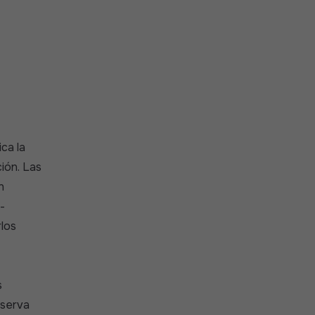
ica la
ión. Las
n
-
rlos
s
eserva