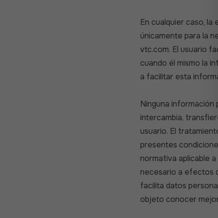
En cualquier caso, la
únicamente para la ne
vtc.com. El usuario f
cuando él mismo la in
a facilitar esta inform
Ninguna información p
intercambia, transfie
usuario. El tratamien
presentes condicione
normativa aplicable a
necesario a efectos d
facilita datos person
objeto conocer mejor 