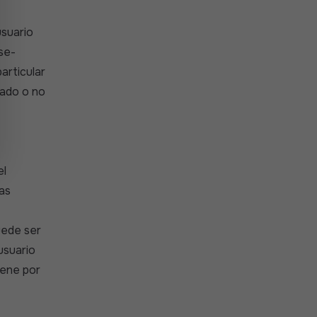
usuario
se-
articular
gado o no
el
las
uede ser
usuario
iene por