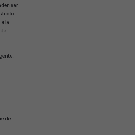
eden ser
stricto
 a la
nte
igente,
ie de