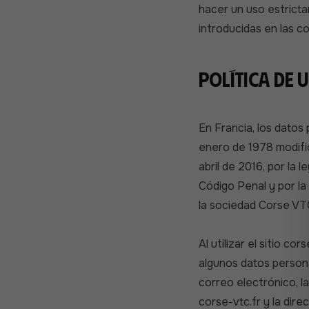
hacer un uso estricta
introducidas en las c
Política de 
En Francia, los datos
enero de 1978 modifi
abril de 2016, por la 
Código Penal y por l
la sociedad Corse VT
Al utilizar el sitio c
algunos datos personal
correo electrónico, la
corse-vtc.fr y la dire