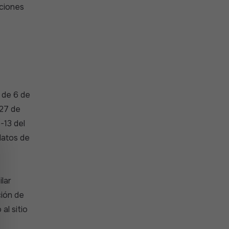
aciones
7 de 6 de
 27 de
-13 del
datos de
ilar
ción de
al sitio