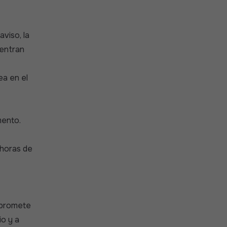
viso, la
 entran
ea en el
mento.
 horas de
ompromete
io y a