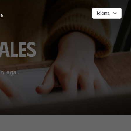
Idioma
ea
ales
 legal.