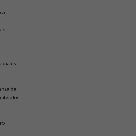
o a
tos
rsonales
fensa de
ilizarlos
tro