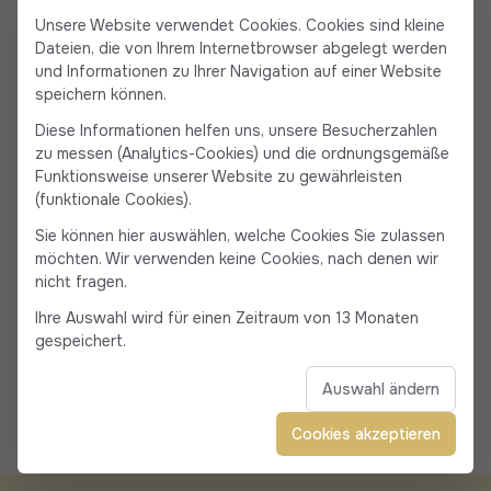
zu organisieren.
Unsere Website verwendet Cookies. Cookies sind kleine
Dateien, die von Ihrem Internetbrowser abgelegt werden
und Informationen zu Ihrer Navigation auf einer Website
speichern können.
Wie buche ich meine Fahrten von Porto (Ota) und
Diese Informationen helfen uns, unsere Besucherzahlen
anderen Dörfern zu den Flughäfen?
zu messen (Analytics-Cookies) und die ordnungsgemäße
Funktionsweise unserer Website zu gewährleisten
Um eine Fahrt von Porto (Ota), Piana, Cargese,
(funktionale Cookies).
Sagone oder Tiuccia zu den Flughäfen Ajaccio oder
Sie können hier auswählen, welche Cookies Sie zulassen
Bastia zu buchen, müssen Sie nur unsere Handy-App
möchten. Wir verwenden keine Cookies, nach denen wir
herunterladen. Sobald Sie die App installiert haben,
nicht fragen.
können Sie Ihren Zielort, das Datum und die Uhrzeit
Ihre Auswahl wird für einen Zeitraum von 13 Monaten
Ihrer Abholung auswählen und Ihre Buchung mit
gespeichert.
wenigen Klicks abschließen. Die sichere Online-
Auswahl ändern
Zahlung ermöglicht es Ihnen, Ihre Fahrt in aller Ruhe
zu bestätigen. Die App ist kostenlos für iOS und
Cookies akzeptieren
Android verfügbar.