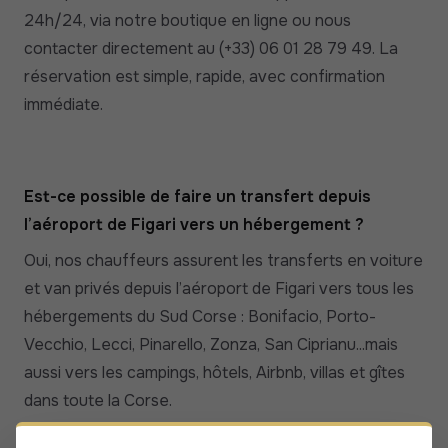
24h/24, via notre boutique en ligne ou nous
contacter directement au (+33) 06 01 28 79 49. La
réservation est simple, rapide, avec confirmation
immédiate.
Est-ce possible de faire un transfert depuis
l’aéroport de Figari vers un hébergement ?
Oui, nos chauffeurs assurent les transferts en voiture
et van privés depuis l’aéroport de Figari vers tous les
hébergements du Sud Corse : Bonifacio, Porto-
Vecchio, Lecci, Pinarello, Zonza, San Ciprianu...mais
aussi vers les campings, hôtels, Airbnb, villas et gîtes
dans toute la Corse.