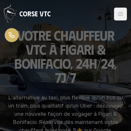
Aller au contenu
Corse VTC
Votre chauffeur
VTC à Figari &
Bonifacio, 24h/24,
7j/7
L'alternative au taxi, plus flexible qu'un bus ou
un train, plus qualitatif qu'un Uber : découvrez
une nouvelle façon de voyager à Figari &
Bonifacio. Réservez dès maintenant votre
chauffeur privé noté 5⭐ sur Google.