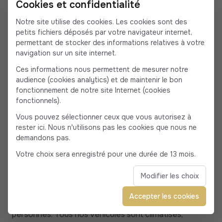
Cookies et confidentialité
Puis-je organiser une excursion privée avec
Notre site utilise des cookies. Les cookies sont des
petits fichiers déposés par votre navigateur internet,
chauffeur depuis Figari ?
permettant de stocker des informations relatives à votre
navigation sur un site internet.
Absolument. Nous proposons des circuits à la demi-
journée ou à la journée pour découvrir Bonifacio, les
Ces informations nous permettent de mesurer notre
audience (cookies analytics) et de maintenir le bon
plages de rêve (Palombaggia, Rondinara, Santa
fonctionnement de notre site Internet (cookies
Giulia…), Roccapina ou Bavella. Il est aussi possible de
fonctionnels).
réserver des circuits sur plusieurs jours en itinérance
Vous pouvez sélectionner ceux que vous autorisez à
au départ de Figari et Bonifacio.
rester ici. Nous n'utilisons pas les cookies que nous ne
demandons pas.
Votre choix sera enregistré pour une durée de 13 mois.
Modifier les choix
Combien de passagers par véhicule ?
Accepter les cookies
Nos Mercedes berlines et vans accueillent de 1 à 7
personnes. Tous nos véhicules sont climatisés,