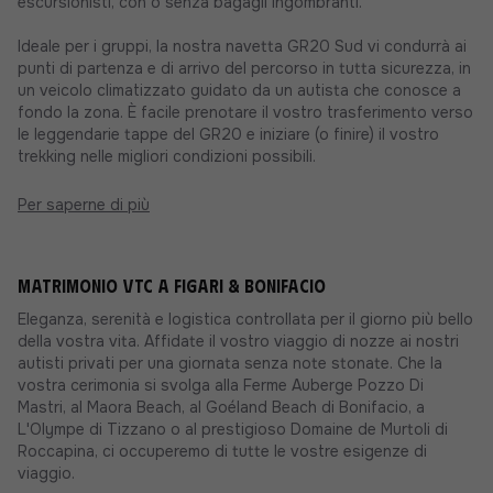
escursionisti, con o senza bagagli ingombranti.
Ideale per i gruppi, la nostra navetta GR20 Sud vi condurrà ai
punti di partenza e di arrivo del percorso in tutta sicurezza, in
un veicolo climatizzato guidato da un autista che conosce a
fondo la zona. È facile prenotare il vostro trasferimento verso
le leggendarie tappe del GR20 e iniziare (o finire) il vostro
trekking nelle migliori condizioni possibili.
Per saperne di più
Matrimonio VTC a Figari & Bonifacio
Eleganza, serenità e logistica controllata per il giorno più bello
della vostra vita. Affidate il vostro viaggio di nozze ai nostri
autisti privati per una giornata senza note stonate. Che la
vostra cerimonia si svolga alla Ferme Auberge Pozzo Di
Mastri, al Maora Beach, al Goéland Beach di Bonifacio, a
L'Olympe di Tizzano o al prestigioso Domaine de Murtoli di
Roccapina, ci occuperemo di tutte le vostre esigenze di
viaggio.