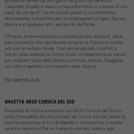
Arrivate in tender da uno yacht nel porto di Pianottoli-
Caldarello (Figari), in barca a vela a Bonifacio o a bordo di una
nave da crociera? I nostri autisti privati vi incontreranno
direttamente in banchina per accompagnarvi a Figari, Ajaccio,
Bastia o in qualsiasi altro aeroporto dell'isola.
Offriamo anche escursioni turistiche private dai porti, ideali
per i crocieristi che desiderano scoprire la Corsica in poche
ore con un autista locale. Tour personalizzati, comfort a
bordo, orari adattati al vostro scalo: un'esperienza su misura
per scoprire l'isola della Bellezza in modo diverso. Viaggiate
con stile e serenità dal momento dello sbarco.
Per saperne di più
Navetta GR20 Corsica del Sud
Preparate la vostra avventura sul GR20 Corsica del Sud in
tutta tranquillità. Sia che partiate da Conca, sia che finiate la
vostra escursione al Col de Bavella o a Vizzavona, il nostro
servizio navetta offre un trasporto privato adatto agli