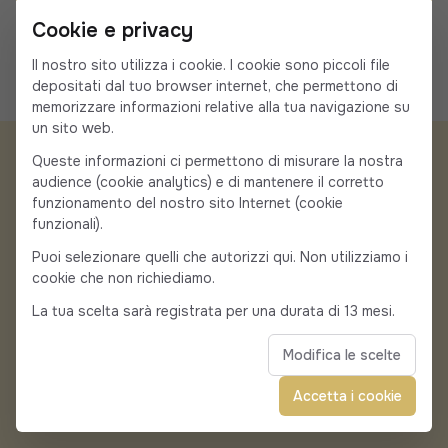
Le nostre berline e i nostri furgoni Mercedes
Cookie e privacy
possono ospitare da 1 a 7 persone. Tutti i nostri
Il nostro sito utilizza i cookie. I cookie sono piccoli file
veicoli sono dotati di aria condizionata, comfort di alta
depositati dal tuo browser internet, che permettono di
gamma e seggiolini per bambini disponibili su richiesta.
memorizzare informazioni relative alla tua navigazione su
un sito web.
Queste informazioni ci permettono di misurare la nostra
audience (cookie analytics) e di mantenere il corretto
funzionamento del nostro sito Internet (cookie
Prenota il tuo viaggio
funzionali).
Puoi selezionare quelli che autorizzi qui. Non utilizziamo i
privato su misura da o
cookie che non richiediamo.
per Figari
La tua scelta sarà registrata per una durata di 13 mesi.
Modifica le scelte
Accetta i cookie
Richiedi un preventivo
Chiamateci al numero
→