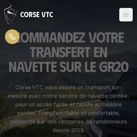
Aller au contenu
Corse VTC
Commandez votre
transfert en
navette sur le GR20
Corse VTC vous assure un transport sur-
mesure avec notre service de navette dédiée,
pour un accès facile et rapide au célèbre
sentier. Transfert fiable et confortable,
plébiscité par des centaines de randonneurs
depuis 2019.