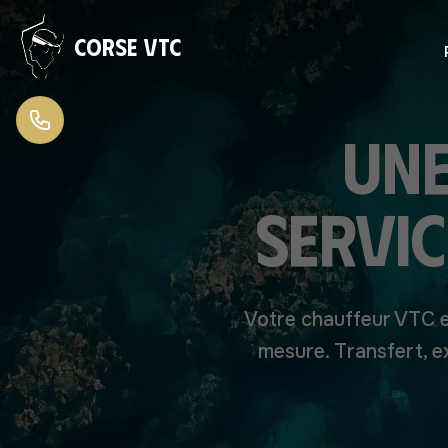
Aller au contenu
Corse VTC
Une
servic
Votre chauffeur VTC e
mesure. Transfert, e