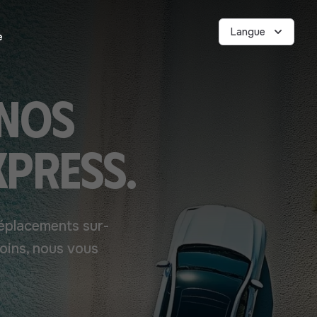
Langue
e
 nos
xpress.
éplacements sur-
soins, nous vous