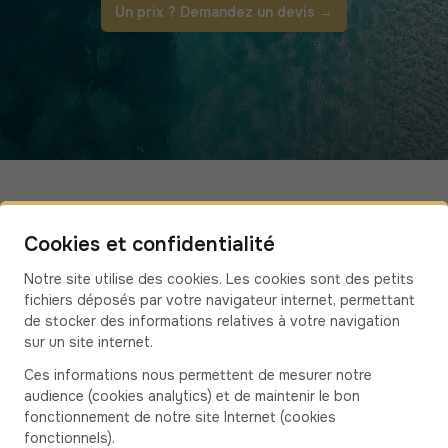
Un prix ? Demandez un devis
→
e nous
Cookies et confidentialité
Notre site utilise des cookies. Les cookies sont des petits
fichiers déposés par votre navigateur internet, permettant
de stocker des informations relatives à votre navigation
sur un site internet.
os questions,
Ces informations nous permettent de mesurer notre
e votre
audience (cookies analytics) et de maintenir le bon
ussi fluide que
fonctionnement de notre site Internet (cookies
fonctionnels).
position 24/7