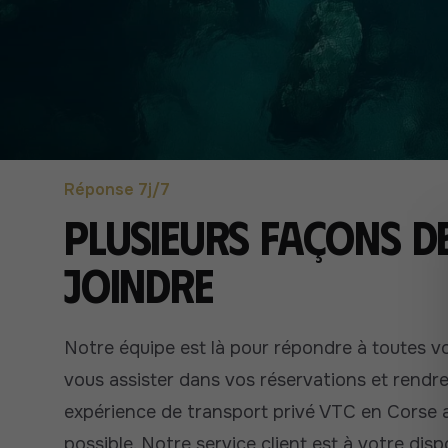
Réponse 7j/7
Plusieurs façons d
joindre
Notre équipe est là pour répondre à toutes v
vous assister dans vos réservations et rendr
expérience de transport privé VTC en Corse a
possible. Notre service client est à votre dis