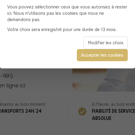
Vous pouvez sélectionner ceux que vous autorisez à rester
aire du Site
ici. Nous n'utilisons pas les cookies que nous ne
demandons pas.
Votre choix sera enregistré pour une durée de 13 mois.
s le tchat
Modifier les choix
Accepter les cookies
réservé courses
h-18h)
n ligne ici
résents au bon moment
A l'heure, au bon endr
ransports 24h/24
Fiabilité de service
absolue