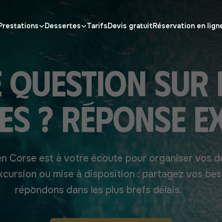
Prestations
Dessertes
Tarifs
Devis gratuit
Réservation en lign
 question sur
es ? Réponse e
n Corse est à votre écoute pour organiser vos d
xcursion ou mise à disposition : partagez vos be
répondons dans les plus brefs délais.