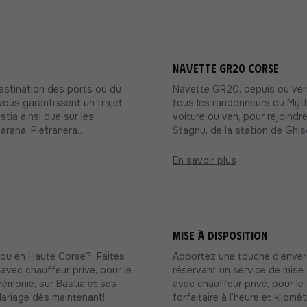
Navette GR20 Corse
estination des ports ou du
Navette GR20, depuis ou vers
vous garantissent un trajet
tous les randonneurs du Myt
ia ainsi que sur les
voiture ou van, pour rejoindr
arana, Pietranera…
Stagnu, de la station de Ghis
En savoir plus
Mise à disposition
a ou en Haute Corse? Faites
Apportez une touche d’enverg
avec chauffeur privé, pour le
réservant un service de mise
rémonie, sur Bastia et ses
avec chauffeur privé, pour le
Mariage dès maintenant!
forfaitaire à l’heure et kilomé