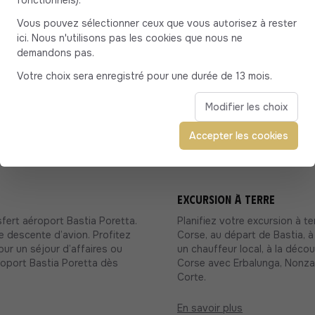
fonctionnels).
Vous pouvez sélectionner ceux que vous autorisez à rester
ici. Nous n'utilisons pas les cookies que nous ne
demandons pas.
Votre choix sera enregistré pour une durée de 13 mois.
ia
Modifier les choix
Accepter les cookies
Excursion à terre
sfert aéroport Bastia Poretta.
Planifiez votre excursion à te
e descente d’avion. Profitez
Corse, au départ de Bastia, à
our un séjour d’affaires ou
un chauffeur local, à la déco
roport Bastia Poretta dès
Corse avec Erbalunga, Nonza,
Corte.
En savoir plus