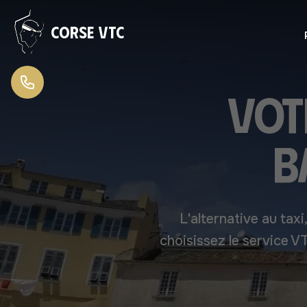
Aller au contenu
Corse VTC
Vot
B
L'alternative au taxi
choisissez le service 