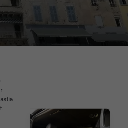
e
r
Bastia
t.