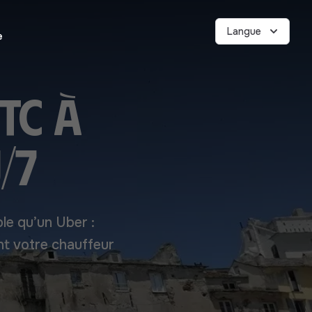
Langue
e
TC à
/7
ble qu’un Uber :
nt votre chauffeur