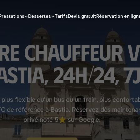
Prestations
Dessertes
Tarifs
Devis gratuit
Réservation en lign
re chauffeur V
astia, 24h/24, 7j
, plus flexible qu’un bus ou un train, plus conforta
VTC de référence à Bastia. Réservez dès maintena
privé noté 5⭐ sur Google.