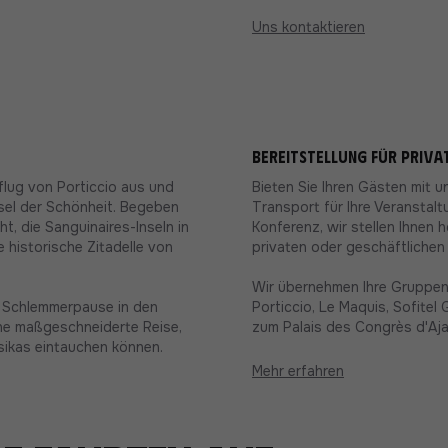
Uns kontaktieren
Bereitstellung für priv
flug von Porticcio aus und
Bieten Sie Ihren Gästen mit 
sel der Schönheit. Begeben
Transport für Ihre Veranstalt
t, die Sanguinaires-Inseln in
Konferenz, wir stellen Ihnen 
e historische Zitadelle von
privaten oder geschäftlichen
Wir übernehmen Ihre Gruppenf
r Schlemmerpause in den
Porticcio, Le Maquis, Sofitel
ine maßgeschneiderte Reise,
zum Palais des Congrès d'Aja
rsikas eintauchen können.
Mehr erfahren