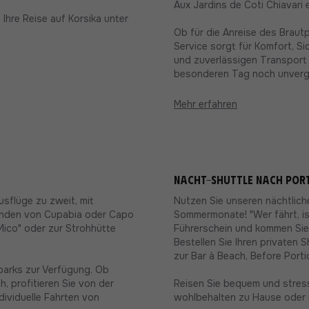
Aux Jardins de Coti Chiavari 
 Ihre Reise auf Korsika unter
Ob für die Anreise des Braut
Service sorgt für Komfort, Si
und zuverlässigen Transport 
besonderen Tag noch unverg
Mehr erfahren
Nacht-Shuttle nach Port
usflüge zu zweit, mit
Nutzen Sie unseren nächtlich
tränden von Cupabia oder Capo
Sommermonate! "Wer fährt, ist 
Mico" oder zur Strohhütte
Führerschein und kommen Sie
Bestellen Sie Ihren privaten 
zur Bar à Beach, Before Porti
tparks zur Verfügung. Ob
, profitieren Sie von der
Reisen Sie bequem und stress
ndividuelle Fahrten von
wohlbehalten zu Hause oder i