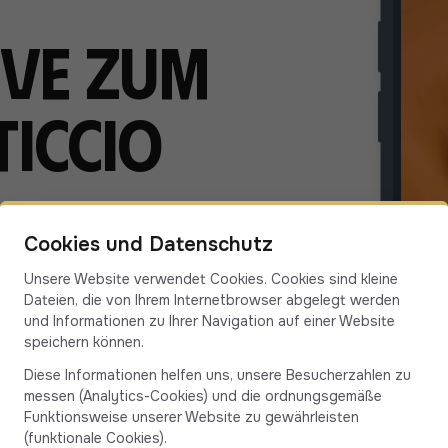
ive zum
ticcio
 oder nach Porticcio mit nur
Cookies und Datenschutz
s herunter, erstellen Sie Ihr
Unsere Website verwendet Cookies. Cookies sind kleine
d und buchen Sie Ihre Fahrt.
Dateien, die von Ihrem Internetbrowser abgelegt werden
Ihres Fahrers. Einfach, schnell
und Informationen zu Ihrer Navigation auf einer Website
speichern können.
sika!
Diese Informationen helfen uns, unsere Besucherzahlen zu
messen (Analytics-Cookies) und die ordnungsgemäße
Funktionsweise unserer Website zu gewährleisten
(funktionale Cookies).