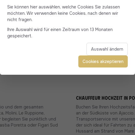
Sie können hier auswählen, welche Cookies Sie zulassen
möchten. Wir verwenden keine Cookies, nach denen wir
nicht fragen.
Ihre Auswahl wird für einen Zeitraum von 13 Monaten
gespeichert.
Auswahl ändern
ticcio & am Südufer
Cookies akzeptieren
Chauffeur Hochzeit in Po
ccio und dem gesamten
Buchen Sie Ihren Hochzeitsfa
, Molini, Le Ruppione,
an der Südküste von Ajaccio. 
 begleiten Sie pünktlich und
Transportservice mit unserem
stia Poretta oder Figari Sud
der sich ideal für Fahrten zu 
Hussard am Strand von Mare e