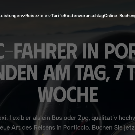
Leistungen
Reiseziele
Tarife
Kostenvoranschlag
Online-Buchun
C-Fahrer in Por
nden am Tag, 7 T
Woche
axi, flexibler als ein Bus oder Zug, qualitativ hoc
eue Art des Reisens in Porticcio. Buchen Sie jetz