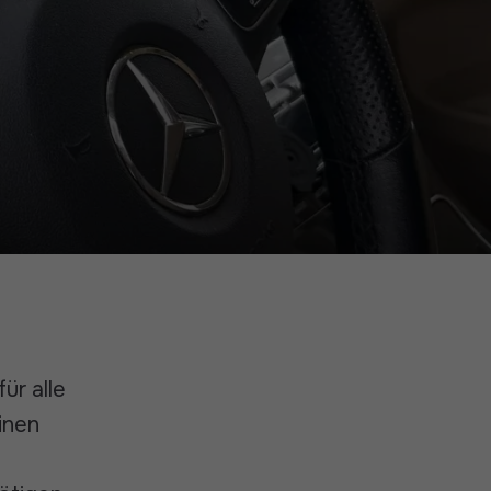
ür alle
inen