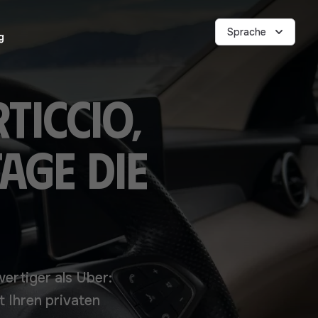
Sprache
g
ticcio,
age die
hwertiger als Uber:
t Ihren privaten