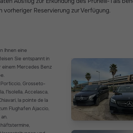
aten Ausflug zur Erkundung des Prunelli-Tals ben
h vorheriger Reservierung zur Verfügung.
n Ihnen eine
eisen Sie entspannt in
er einem Mercedes Benz
e.
Porticcio, Grosseto-
, l'Isolella, Accelasca,
hiavari, la pointe de la
zum Flughafen Ajaccio,
 an.
chäftstermine,