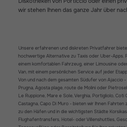
Diskotheken von Porticcio oder einen priv
wir stehen Ihnen das ganze Jahr über nac
Unsere erfahrenen und diskreten Privatfahrer biete
hochwertige Alternative zu Taxis oder Uber-Apps. R
einem komfortablen Fahrzeug, einer Limousine od
Van, mit einem persönlichen Service auf jeder Etapp
Von und nach dem gesamten Südufer von Ajaccio - 
Prugna, Agosta plage, route de Molini oder Pietrosella
Le Ruppione, Mare e Sole, Verghia, Portigliolo, Coti C
Castagna, Capo Di Muro - bieten wir Ihnen Fahrten 
zu den Häfen und in die wichtigsten Städte Korsikas
Flughafentransfers, Hotel- oder Villenshuttles, Ges