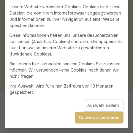
Gönnen Sie sich eine
Unsere Website verwendet Cookies. Cookies sind kleine
maßgeschneiderte Fahrt
Dateien, die von Ihrem Internetbrowser abgelegt werden
und Informationen zu Ihrer Navigation auf einer Website
von oder nach Calvi
speichern können.
Diese Informationen helfen uns, unsere Besucherzahlen
zu messen (Analytics-Cookies) und die ordnungsgemäße
Funktionsweise unserer Website zu gewährleisten
Rufen Sie uns an
Fordern Sie einen
(funktionale Cookies).
Kostenvoranschlag an
→
Sie können hier auswählen, welche Cookies Sie zulassen
möchten. Wir verwenden keine Cookies, nach denen wir
nicht fragen.
Ihre Auswahl wird für einen Zeitraum von 13 Monaten
gespeichert.
Eine Zitadelle am Meer
Reise & Tourismus in Calvi
Auswahl ändern
Cookies akzeptieren
Calvi, die Geburtsstadt von Christoph