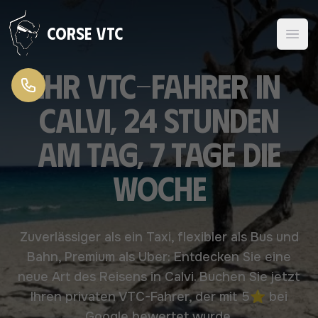
Zum Inhalt springen
Corse VTC
Ihr VTC-Fahrer in
Calvi, 24 Stunden
am Tag, 7 Tage die
Woche
Zuverlässiger als ein Taxi, flexibler als Bus und
Bahn, Premium als Uber: Entdecken Sie eine
neue Art des Reisens in Calvi. Buchen Sie jetzt
Ihren privaten VTC-Fahrer, der mit 5⭐ bei
Google bewertet wurde.