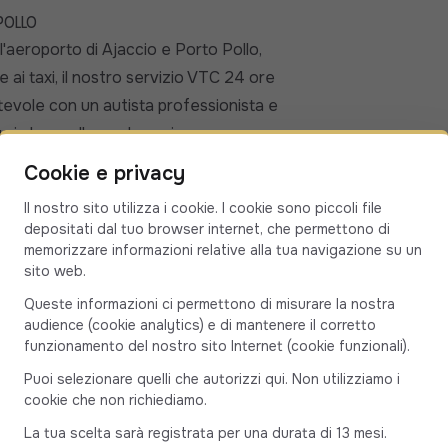
Pollo
l'aeroporto di Ajaccio e Porto Pollo,
e ai taxi, il nostro servizio VTC 24 ore
rtevole con un autista professionista e
us in base alle vostre esigenze e
gruppo.
Cookie e privacy
Il nostro sito utilizza i cookie. I cookie sono piccoli file
 traffico intenso). Distanza: circa 45
depositati dal tuo browser internet, che permettono di
a Campo Dell'Oro, Capitoro, Serra di
memorizzare informazioni relative alla tua navigazione su un
sito web.
e godetevi un viaggio senza stress verso
Queste informazioni ci permettono di misurare la nostra
audience (cookie analytics) e di mantenere il corretto
0% personalizzato
funzionamento del nostro sito Internet (cookie funzionali).
terà a destinazione in Corsica. Scegliete
Puoi selezionare quelli che autorizzi qui. Non utilizziamo i
UV o minivan per un massimo di 7
cookie che non richiediamo.
ista locale esperto.
La tua scelta sarà registrata per una durata di 13 mesi.