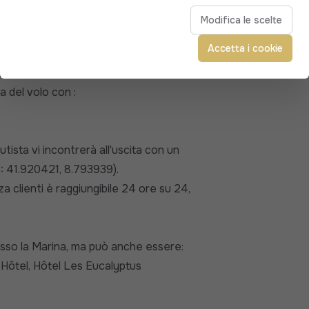
Modifica le scelte
Accetta i cookie
arte (20000 - 20090)
 del volo con :
utista vi incontrerà all'uscita con un
: 41.920421, 8.793939).
a clienti è raggiungibile 24 ore su 24,
esso la Marina, ma può anche essere:
 Hôtel, Hôtel Les Eucalyptus