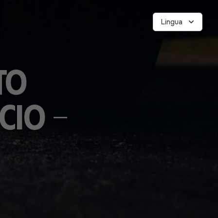
Lingua
to
cio -