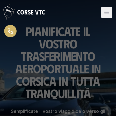
Vai al contenuto
Corse VTC
Pianificate il
vostro
trasferimento
aeroportuale in
Corsica in tutta
tranquillità
Semplificate il vostro viaggio da o verso gli