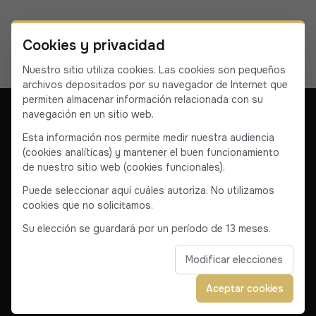
Cookies y privacidad
Nuestro sitio utiliza cookies. Las cookies son pequeños
archivos depositados por su navegador de Internet que
permiten almacenar información relacionada con su
navegación en un sitio web.
Esta información nos permite medir nuestra audiencia
(cookies analíticas) y mantener el buen funcionamiento
Nuestra empresa
Póngase en contacto con nosotros
de nuestro sitio web (cookies funcionales).
Condiciones generales
Condiciones generales de venta
Puede seleccionar aquí cuáles autoriza. No utilizamos
cookies que no solicitamos.
Facebook
Instagram
YouTube
Linkedin
Su elección se guardará por un período de 13 meses.
Modificar elecciones
© 2025 Corse VTC. Todos los derechos reservados.
Aceptar cookies