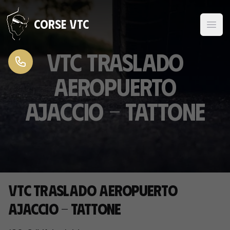
Ir al contenido
Corse VTC
VTC traslado
aeropuerto
Ajaccio - Tattone
VTC traslado aeropuerto
Ajaccio - Tattone