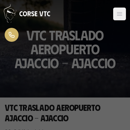
Ir al contenido
Corse VTC
VTC traslado
aeropuerto
Ajaccio - Ajaccio
VTC traslado aeropuerto
Ajaccio - Ajaccio