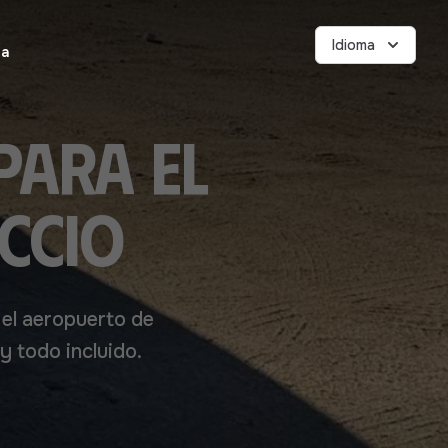
Idioma
ea
para el
ccio
 el aeropuerto de
y todo incluido.