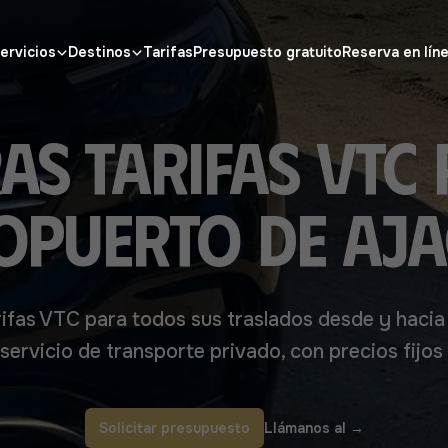
ervicios
Destinos
Tarifas
Presupuesto gratuito
Reserva en lín
as tarifas VTC 
opuerto de Aja
ifas VTC para todos sus traslados desde y hacia
servicio de transporte privado, con precios fijos 
Solicitar presupuesto
Llámanos al
→