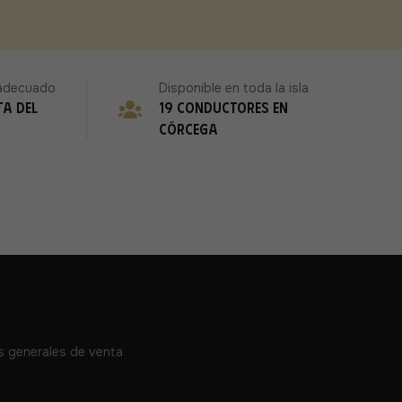
r adecuado
Disponible en toda la isla
ta del
19 conductores en
Córcega
s generales de venta