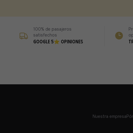
100% de pasajeros
Pr
satisfechos
o
Google 5⭐ opiniones
T
Nuestra empresa
Pón