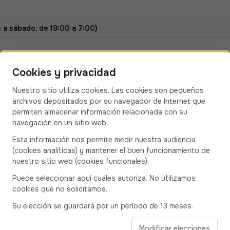
 sábado, de 19:00 a 7:00)
Cookies y privacidad
Nuestro sitio utiliza cookies. Las cookies son pequeños
archivos depositados por su navegador de Internet que
permiten almacenar información relacionada con su
navegación en un sitio web.
a gama para
Esta información nos permite medir nuestra audiencia
(cookies analíticas) y mantener el buen funcionamiento de
nuestro sitio web (cookies funcionales).
s en Ajaccio
Puede seleccionar aquí cuáles autoriza. No utilizamos
cookies que no solicitamos.
Su elección se guardará por un período de 13 meses.
 7 personas o un cómodo coche
nsporte adaptado a sus
Modificar elecciones