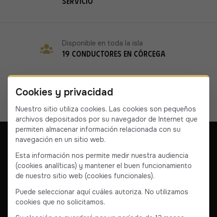
servicio
Disponible en toda la isla
19 conductores en Córcega
Cookies y privacidad
Nuestro sitio utiliza cookies. Las cookies son pequeños
archivos depositados por su navegador de Internet que
permiten almacenar información relacionada con su
navegación en un sitio web.
Esta información nos permite medir nuestra audiencia
(cookies analíticas) y mantener el buen funcionamiento
Nuestra empresa
Póngase en contacto con nosotros
de nuestro sitio web (cookies funcionales).
Condiciones generales
Condiciones generales de venta
Puede seleccionar aquí cuáles autoriza. No utilizamos
cookies que no solicitamos.
Facebook
Instagram
YouTube
Linkedin