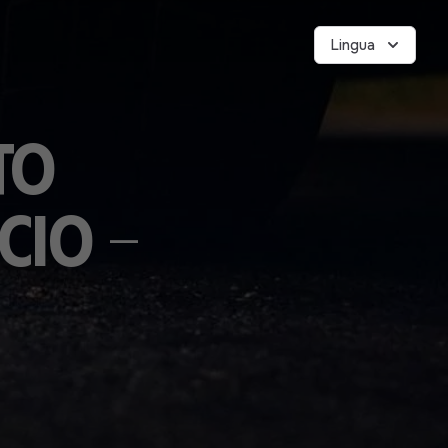
Lingua
to
cio -