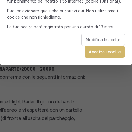
funzionamento del nostro sito Internet (cookie funzionali).
siate da soli, in coppia, in famiglia o in
ina, SUV o minivan per un massimo di 7
Puoi selezionare quelli che autorizzi qui. Non utilizziamo i
cookie che non richiediamo.
sonalizzato al 100%, con un autista che
La tua scelta sarà registrata per una durata di 13 mesi.
Modifica le scelte
Accetta i cookie
naparte (20000 - 20090)
 conferma con le seguenti informazioni:
te Flight Radar. Il giorno del vostro
all'aereo e vi aspetterà con un cartello
di fronte all'uscita del parcheggio,