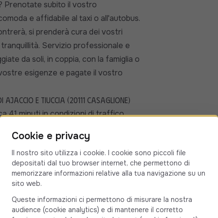
? Prenotate subito il vostro
omoda e affidabile al taxi o all'autobus.
contrerà, si prenderà cura dei vostri
 tranquillità. Servizio professionale e
giate da soli, in coppia, con la famiglia o
le vostre esigenze e pagate il vostro
Ajaccio e Tiuccia (20111 Casaglione)
ca 41 minuti in condizioni di traffico
passa per :
Cookie e privacy
Il nostro sito utilizza i cookie. I cookie sono piccoli file
depositati dal tuo browser internet, che permettono di
rola-Carcopino può essere soggetta a
memorizzare informazioni relative alla tua navigazione su un
sito web.
% personalizzato
Queste informazioni ci permettono di misurare la nostra
erà dei vostri bagagli e vi condurrà
audience (cookie analytics) e di mantenere il corretto