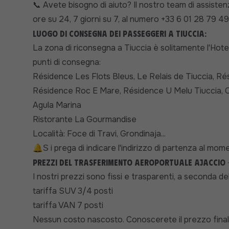
Avete bisogno di aiuto? Il nostro team di assiste
📞
ore su 24, 7 giorni su 7, al numero +33 6 01 28 79 49
Luogo di consegna dei passeggeri a Tiuccia:
La zona di riconsegna a Tiuccia è solitamente l'Hotel
punti di consegna:
Résidence Les Flots Bleus, Le Relais de Tiuccia, Rési
Résidence Roc E Mare, Résidence U Melu Tiuccia, Ca
Agula Marina
Ristorante La Gourmandise
Località: Foce di Travi, Grondinaja...
🔔
i prega di indicare l'indirizzo di partenza al mo
S
Prezzi del trasferimento aeroportuale Ajaccio -
I nostri prezzi sono fissi e trasparenti, a seconda del
tariffa SUV 3/4 posti
tariffa VAN 7 posti
Nessun costo nascosto. Conoscerete il prezzo final