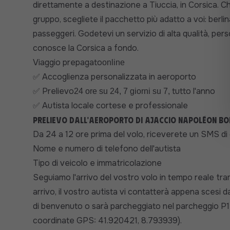
direttamente a destinazione a Tiuccia, in Corsica. Che 
gruppo, scegliete il pacchetto più adatto a voi: berl
passeggeri. Godetevi un servizio di alta qualità, per
conosce la Corsica a fondo.
Viaggio prepagato
online
Accoglienza personalizzata in aeroporto
✅
Prelievo
tutto l'anno
✅
24 ore su 24, 7 giorni su 7,
Autista locale cortese e professionale
✅
Prelievo dall'aeroporto di Ajaccio Napoléon Bo
Da 24 a 12 ore prima del volo, riceverete un SMS di
Nome e numero di telefono dell'autista
Tipo di veicolo e immatricolazione
Seguiamo l'arrivo del vostro volo in tempo reale trami
arrivo, il vostro autista vi contatterà appena scesi d
di benvenuto o sarà parcheggiato nel parcheggio P1 (
coordinate GPS: 41.920421, 8.793939).