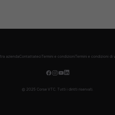
tra azienda
Contattateci
Termini e condizioni
Termini e condizioni di 
Facebook
Instagram
YouTube
Linkedin
© 2025 Corse VTC. Tutti i diritti riservati.