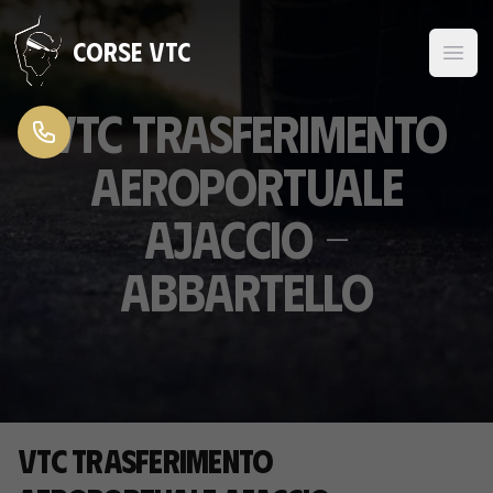
Vai al contenuto
Corse VTC
VTC Trasferimento
aeroportuale
Ajaccio -
Abbartello
VTC Trasferimento