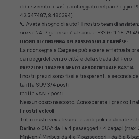
di benvenuto o sarà parcheggiato nel parcheggio P1 (
42.547487, 9.480394).
Avete bisogno di aiuto? Il nostro team di assiste
📞
ore su 24, 7 giorni su 7, al numero +33 6 01 28 79 49
Luogo di consegna dei passeggeri a
Cargèse
:
La riconsegna a Cargèse può essere effettuata presso t
campeggi del centro città e della strada del Pero.
Prezzi del trasferimento aeroportuale Bastia -
I nostri prezzi sono fissi e trasparenti, a seconda del
tariffa SUV 3/4 posti
tariffa VAN 7 posti
Nessun costo nascosto. Conoscerete il prezzo final
I nostri veicoli
Tutti i nostri veicoli sono recenti, puliti e climatizza
Berlina o SUV: da 1 a 4 passeggeri + 4 bagagli (max.
Minivan / Minibus: da 4 a 7 passeggeri + da 5 a 8 bag