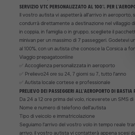
Servizio VTC personalizzato al 100% per l'aerop
Il vostro autista vi aspetterà all'arrivo in aeroporto, 
condurrà direttamente a destinazione nel villaggio di
in coppia, in famiglia o in gruppo, scegliete il pacchet
minivan per un massimo di 7 passeggeri. Godetevi un s
al 100%, con un autista che conosce la Corsica a fo
Viaggio prepagato
online
Accoglienza personalizzata in aeroporto
✅
Prelievo
tutto l'anno
✅
24 ore su 24, 7 giorni su 7,
Autista locale cortese e professionale
✅
Prelievo dei passeggeri all'aeroporto di Bastia 
Da 24 a 12 ore prima del volo, riceverete un SMS di
Nome e numero di telefono dell'autista
Tipo di veicolo e immatricolazione
Seguiamo l'arrivo del vostro volo in tempo reale trami
arrivo, il vostro autista vi contatterà appena scesi d