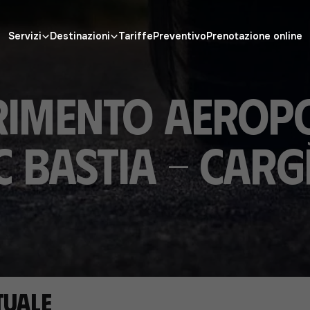
Servizi
Destinazioni
Tariffe
Preventivo
Prenotazione online
rimento aerop
C Bastia - Carg
tuale