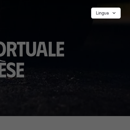
Lingua
ortuale
èse