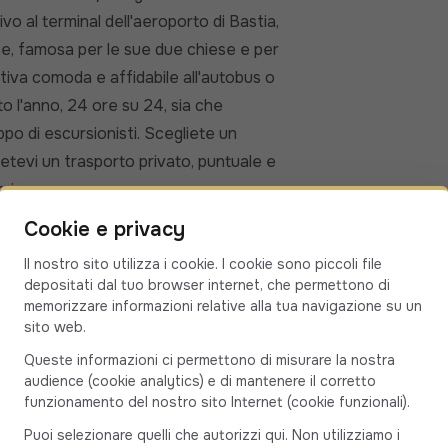
vo al terminal dell'aeroporto di Bastia,
se, famosa per le sue due chiese e per
tiva comoda e affidabile all'autobus o
utto l'anno, 24 ore su 24, sia che
uppo di escursionisti. Scegliete un
etevi un trasporto privato, puntuale e
sica.
i Bastia Poretta e Cargèse (20130)
Cookie e privacy
ca 2 ore e 42 minuti in condizioni di
Il nostro sito utilizza i cookie. I cookie sono piccoli file
 chilometri. Il percorso attraversa
depositati dal tuo browser internet, che permettono di
osi lungo il tragitto. Si passa per
memorizzare informazioni relative alla tua navigazione su un
sito web.
 Leccia, Francardo, Castirla, per poi
 di Calacuccia e Albertacce, il passo di
Queste informazioni ci permettono di misurare la nostra
audience (cookie analytics) e di mantenere il corretto
rrivare a Vico, Sagone e infine Cargèse.
funzionamento del nostro sito Internet (cookie funzionali).
 per raggiungere la costa occidentale
Puoi selezionare quelli che autorizzi qui. Non utilizziamo i