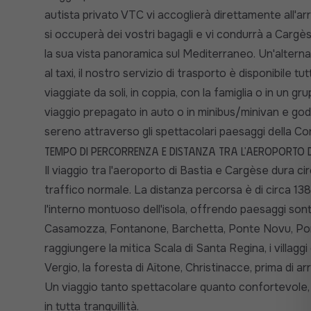
autista privato VTC vi accoglierà direttamente all'arri
si occuperà dei vostri bagagli e vi condurrà a Cargè
la sua vista panoramica sul Mediterraneo. Un'alterna
al taxi, il nostro servizio di trasporto è disponibile t
viaggiate da soli, in coppia, con la famiglia o in un gr
viaggio prepagato in auto o in minibus/minivan e god
sereno attraverso gli spettacolari paesaggi della Cor
Tempo di percorrenza e distanza tra l'aeroporto d
Il viaggio tra l'aeroporto di Bastia e Cargèse dura cir
traffico normale. La distanza percorsa è di circa 138
l'interno montuoso dell'isola, offrendo paesaggi sontu
Casamozza, Fontanone, Barchetta, Ponte Novu, Ponte
raggiungere la mitica Scala di Santa Regina, i villaggi
Vergio, la foresta di Aïtone, Christinacce, prima di a
Un viaggio tanto spettacolare quanto confortevole,
in tutta tranquillità.