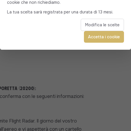
cookie che non richiediamo.
orto di Bastia - Cargèse
La tua scelta sarà registrata per una durata di 13 mesi.
si occuperà dei vostri bagagli e vi
 Cargèse in Corsica. Che siate da soli,
Modifica le scelte
to più adatto a voi: berlina, SUV o
Accetta i cookie
ervizio di alta qualità, personalizzato
ndo.
Poretta (20200):
 conferma con le seguenti informazioni:
te Flight Radar. Il giorno del vostro
all'aereo e vi aspetterà con un cartello