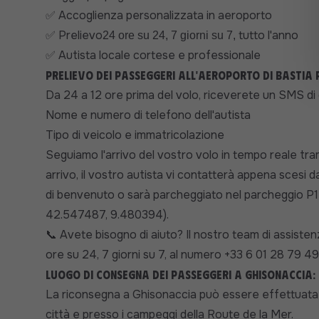
Accoglienza personalizzata in aeroporto
✅
Prelievo
tutto l'anno
✅
24 ore su 24, 7 giorni su 7,
Autista locale cortese e professionale
✅
Prelievo dei passeggeri all'aeroporto di Bastia 
Da 24 a 12 ore prima del volo, riceverete un SMS di
Nome e numero di telefono dell'autista
Tipo di veicolo e immatricolazione
Seguiamo l'arrivo del vostro volo in tempo reale trami
arrivo, il vostro autista vi contatterà appena scesi d
di benvenuto o sarà parcheggiato nel parcheggio P1 (
42.547487, 9.480394).
Avete bisogno di aiuto? Il nostro team di assiste
📞
ore su 24, 7 giorni su 7, al numero +33 6 01 28 79 49
Luogo di consegna dei passeggeri a Ghisonaccia:
La riconsegna a
Ghisonaccia
può essere effettuata pr
città e presso i campeggi della Route de la Mer.