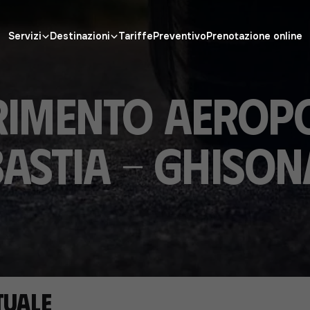
Servizi
Destinazioni
Tariffe
Preventivo
Prenotazione online
rimento aerop
Bastia - Ghison
tuale