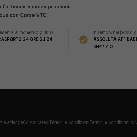
onfortevole e senza problemi.
nibus con Corse VTC.
esente al momento giusto
In tempo, nel posto g
rasporto 24 ore su 24
Assoluta affidabi
servizio
tra azienda
Contattateci
Termini e condizioni
Termini e condizioni di 