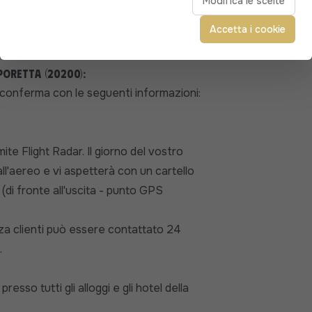
Modifica le scelte
Accetta i cookie
Poretta (20200):
 conferma con le seguenti informazioni:
te Flight Radar. Il giorno del vostro
all'aereo e vi aspetterà con un cartello
di fronte all'uscita - punto GPS
nza clienti può essere contattato 24
.
esso tutti gli alloggi e gli hotel della