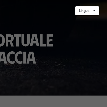
Lingua
ortuale
accia