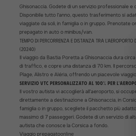
Ghisonaccia. Godete di un servizio professionale e co
Disponibile tutto l'anno, questo trasferimento si ada
viaggiate da soli, in famiglia o in gruppo. Prenotate o
prepagato in auto o minibus/van.
Tempo di percorrenza e distanza tra l'aeroporto d
(20240)
Il viaggio da Bastia Poretta a Ghisonaccia dura circa 
di traffico, e copre una distanza di 70 km. Il percor
Plage, Alistro e Aléria, offrendo un piacevole viaggi
Servizio VTC personalizzato al 100% per l'aerop
Il vostro autista vi accoglierà all'aeroporto, si occup
direttamente a destinazione a Ghisonaccia, in Corsica.
famiglia o in gruppo, scegliete il pacchetto più adatt
massimo di 7 passeggeri. Godete di un servizio di al
autista che conosce la Corsica a fondo.
Viaggio prepagato
online