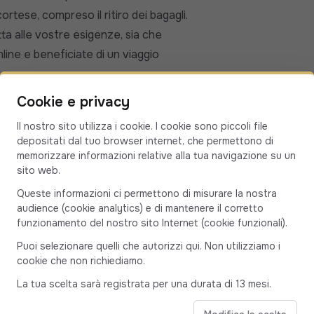
rtese, compreso il ritiro dei bagagli.
tta alle vostre esigenze, sia che
nline e beneficiate di un viaggio
i Bastia Poretta e Ghisonaccia
Cookie e privacy
Il nostro sito utilizza i cookie. I cookie sono piccoli file
1 ora e 04 minuti, in condizioni normali
depositati dal tuo browser internet, che permettono di
so tocca Penta Di Casinca, Moriani-
memorizzare informazioni relative alla tua navigazione su un
sito web.
o tra mare e pianura.
orto di Bastia - Ghisonaccia
Queste informazioni ci permettono di misurare la nostra
audience (cookie analytics) e di mantenere il corretto
erà dei vostri bagagli e vi condurrà
funzionamento del nostro sito Internet (cookie funzionali).
 Che siate da soli, in coppia, in
Puoi selezionare quelli che autorizzi qui. Non utilizziamo i
o a voi: berlina, SUV o minivan per un
cookie che non richiediamo.
ta qualità, 100% personalizzato, con un
La tua scelta sarà registrata per una durata di 13 mesi.