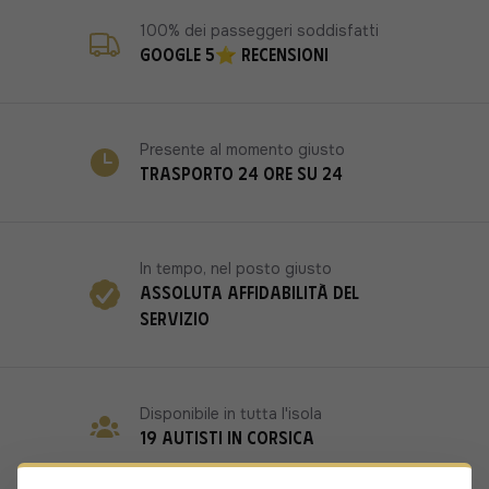
100% dei passeggeri soddisfatti
Google 5⭐ recensioni
Presente al momento giusto
Trasporto 24 ore su 24
In tempo, nel posto giusto
Assoluta affidabilità del
servizio
Disponibile in tutta l'isola
19 autisti in Corsica