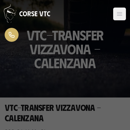
Zum Inhalt springen
Corse VTC
VTC-Transfer
Vizzavona -
Calenzana
VTC-Transfer Vizzavona -
Calenzana