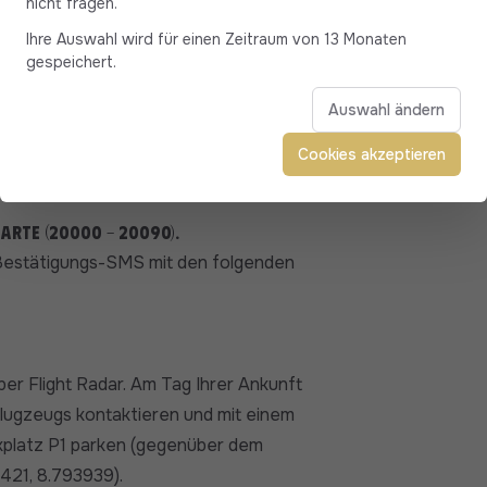
nicht fragen.
as passende Angebot: Pkw-Limousine,
Ihre Auswahl wird für einen Zeitraum von 13 Monaten
Sie einen hochwertigen, 100%
gespeichert.
 Korsika bestens auskennt.
Auswahl ändern
Cookies akzeptieren
rte (20000 - 20090).
e Bestätigungs-SMS mit den folgenden
ber Flight Radar. Am Tag Ihrer Ankunft
Flugzeugs kontaktieren und mit einem
kplatz P1 parken (gegenüber dem
421, 8.793939).