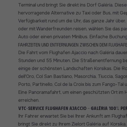
Terminal und bringt Sie direkt ins Dorf Galéria. Dies
hervorragende Alternative zu Taxi oder Bus, mit G
Verfügbarkeit rund um die Uhr, das ganze Jahr über. O
oder mit Wanderfreunden reisen, wählen Sie das pa
Auto oder einen privaten Minibus. Einfache Buchung
Fahrzeiten und Entfernungen zwischen dem Flughafe
Die Fahrt vom Flughafen Ajaccio nach Galéria daue
Stunden und 55 Minuten. Die Straßenentfernung be
einige der schönsten Landschaften Korsikas. Die R
dell'Oro, Col San Bastiano, Masorchia, Tiuccia, Sag
Porto, Partinello, Col de la Croix bis zum Fango-Tal
Eine Panoramafahrt, um einen geschützten Ort im H
erreichen.
VTC-Service Flughafen Ajaccio - Galéria 100% per
Ihr Fahrer erwartet Sie bei Ihrer Ankunft am Flugh
bringt Sie direkt zu Ihrem Zielort Galéria auf Korsika.