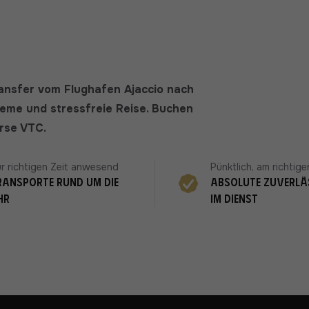
ransfer vom Flughafen Ajaccio nach
ueme und stressfreie Reise. Buchen
orse VTC.
r richtigen Zeit anwesend
Pünktlich, am richtige
ransporte rund um die
Absolute Zuverlä
hr
im Dienst