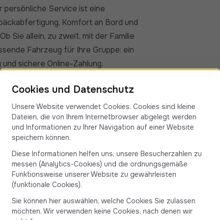
er persönliche Service ist eine
epäckabfertigung, Komfort an Bord und
b Sie allein, zu zweit, mit der Familie
ssende Fahrzeug für Ihre Gruppe: ein
 und sichere Online-Zahlung.
n Ajaccio und Galéria (20245)
Cookies und Datenschutz
rt je nach Verkehrslage etwa 2
trägt etwa 132 km und führt durch
Unsere Website verwendet Cookies. Cookies sind kleine
Dateien, die von Ihrem Internetbrowser abgelegt werden
oute führt über die Straßen von Campo
und Informationen zu Ihrer Navigation auf einer Website
one, Cargèse, die Calanques de Piana,
speichern können.
 und dem Dorf Galéria.
Diese Informationen helfen uns, unsere Besucherzahlen zu
erzen der korsischen Natur zu
messen (Analytics-Cookies) und die ordnungsgemäße
Funktionsweise unserer Website zu gewährleisten
(funktionale Cookies).
sönlich.
afen, kümmert sich um Ihr Gepäck und
Sie können hier auswählen, welche Cookies Sie zulassen
möchten. Wir verwenden keine Cookies, nach denen wir
 Ob Sie allein, zu zweit, mit der Familie