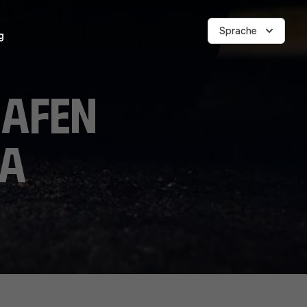
Sprache
g
hafen
ia