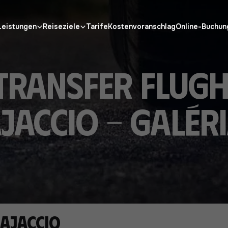
Leistungen
Reiseziele
Tarife
Kostenvoranschlag
Online-Buchun
Transfer Flug
jaccio - Galér
 Ajaccio